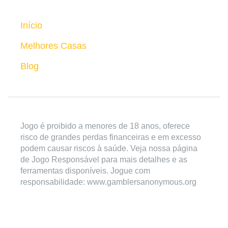
Início
Melhores Casas
Blog
Jogo é proibido a menores de 18 anos, oferece
risco de grandes perdas financeiras e em excesso
podem causar riscos à saúde. Veja nossa página
de Jogo Responsável para mais detalhes e as
ferramentas disponíveis. Jogue com
responsabilidade: www.gamblersanonymous.org